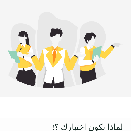
لماذا نكون اختيارك ؟!