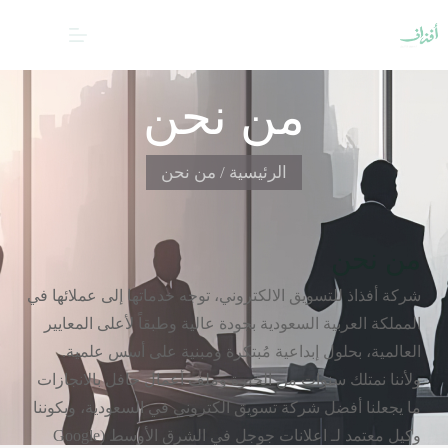
من نحن
الرئيسية / من نحن
من نحن
شركة أفذاذ للتسويق الالكتروني، توجه خدماتها إلى عملائها في
المملكة العربية السعودية بجودة عالية وطبقاً لأعلى المعايير
العالمية، بحلول إبداعية مُبتكرة ومبنية على أسس علمية.
ولأننا نمتلك سنوات من الخبرة وملف أعمال حافل بالانجازات
ما يجعلنا أفضل شركة تسويق الكتروني في السعودية، وبكوننا
وكيل معتمد لـ اعلانات جوجل في الشرق الأوسط (Google